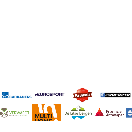
Klik hier voor tickets
Krawatencross 7 februari 2027
voorverkoop
Krawatencross 8 februari 2026
VIP arrangementen - Voor u
VIP arrangementen
geselecteerd!